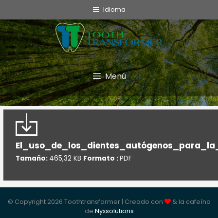
Idioma
Menú
El_uso_de_los_dientes_autógenos_para_la_
Tamaño:
465,32 KB
Formato :
PDF
© Copyright 2026 Toothtransformer | Creado con
& la cafeína
de
Nyxsolutions