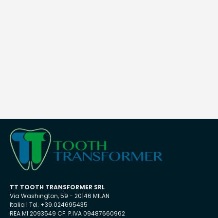
TT TOOTH TRANSFORMER SRL
Via Washington, 59 - 20146 MILAN
Italia | Tel. +39.024695435
REA MI 2093549 CF. P.IVA 09487660962