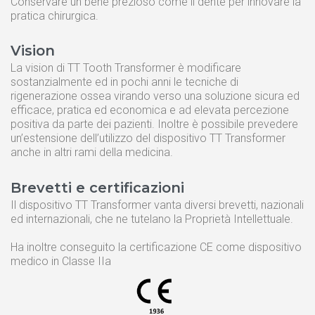
Conservare un bene prezioso come il dente per innovare la
pratica chirurgica.
Tooth Transformer system ®
The Device
Vision
Grinder
La vision di TT Tooth Transformer è modificare
sostanzialmente ed in pochi anni le tecniche di
Monouso
rigenerazione ossea virando verso una soluzione sicura ed
TT Fairy
efficace, pratica ed economica e ad elevata percezione
positiva da parte dei pazienti. Inoltre è possibile prevedere
un’estensione dell’utilizzo del dispositivo TT Transformer
anche in altri rami della medicina.
Informative
Brevetti e certificazioni
Cookie Policy
Il dispositivo TT Transformer vanta diversi brevetti, nazionali
Privacy Policy
ed internazionali, che ne tutelano la Proprietà Intellettuale.
Politica della Qualità
Ha inoltre conseguito la certificazione CE come dispositivo
medico in Classe IIa
ISO 9001:2015