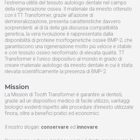
l’estrema utilità del tessuto autologo dentale nel campo
della rigenerazione ossea. Il materiale da innesto ottenuto
con il TT Transformer, grazie all’azione di
demineralizzazione, presenta caratteristiche davvero
sorprendenti: al di là della già discussa compatibilità
genetica, la vera rivoluzione è rappresentata dalla
disponibilità di proteine morfogenetiche ossee BMP-2, che
garantiscono una rigenerazione molto più veloce e stabile
e con tessuto osseo neoformato di elevata qualità. TT
Transformer è l’unico dispositivo al mondo in grado di
creare materiale autologo da innesto dentale in cui è stata
rilevata scientificamente la presenza di BMP-2.
Mission
La Mission di Tooth Transformer è garantire ai dentisti,
grazie ad un dispositivo medico di facile utilizzo, vantaggi
TT TOOTH TRANSFORMER SRL
biologici evidenti rispetto alle procedure d’innesto utilizzate
Via Washington, 59 – 20146 MILANO
Italy | Tel. +39.024695435
finora, oltre a benefici pratici ed economici.
REA MI 2093549 CF. P.IVA 09487660962
info@toothtransformer.com
Il nostro slogan:
conservare
ed
innovare
.