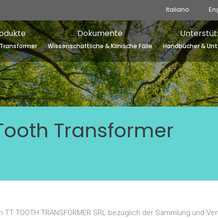
Italiano
En
odukte
Dokumente
Unterstüt
Transformer
Wissenschaftliche & Klinische Fälle
Handbücher & Unt
-Tooth Transformer
tik von TT TOOTH TRANSFORMER SRL bezüglich der Sammlung und Ver