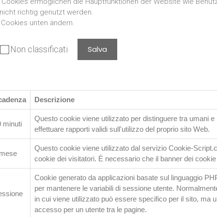
Cookies ermöglichen die Hauptfunktionen der Website wie Benu
icht richtig genutzt werden.
 Cookies unten ändern.
Non classificati
Salva
cadenza
Descrizione
Questo cookie viene utilizzato per distinguere tra umani e b
 minuti
effettuare rapporti validi sull'utilizzo del proprio sito Web.
Questo cookie viene utilizzato dal servizio Cookie-Script.
 mese
cookie dei visitatori. È necessario che il banner dei cooki
Cookie generato da applicazioni basate sul linguaggio PHP. S
per mantenere le variabili di sessione utente. Normalmen
essione
in cui viene utilizzato può essere specifico per il sito, m
accesso per un utente tra le pagine.