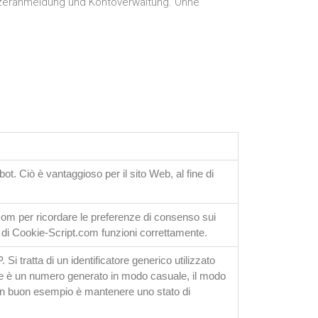
tzeranmeldung und Kontoverwaltung. Ohne
ot. Ciò è vantaggioso per il sito Web, al fine di
com per ricordare le preferenze di consenso sui
e di Cookie-Script.com funzioni correttamente.
i tratta di un identificatore generico utilizzato
te è un numero generato in modo casuale, il modo
a un buon esempio è mantenere uno stato di