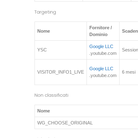
Targeting
Fornitore /
Nome
Scaden
Dominio
Google LLC
YSC
Sessio
.youtube.com
Google LLC
VISITOR_INFO1_LIVE
6 mesi
.youtube.com
Non classificati
Nome
WG_CHOOSE_ORIGINAL