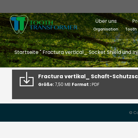
Über uns
Pr
Organisation
Tooth 
Startseite
"
Fractura vertical_ Socket Shield und In
Fractura vertikal_ Schaft-Schutzsch
Größe:
7,50 MB
Format :
PDF
© Co