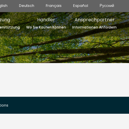
glish
Deutsch
Français
Español
Русский
zung
Händler
Ansprechpartner
erstützung
Wo Sie Kaufen Können
Informationen Anfordern
tions