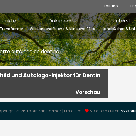
Italiano
En
odukte
Dokumente
Unterstüt
Transformer
Wissenschaftliche & Klinische Fälle
Handbücher & Unt
jerto autólogo de dentina
ild und Autologo-Injektor für Dentin
Vorschau
pyright 2026 Toothtransformer | Erstellt mit
& Koffein durch
Nyxsolu