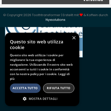
ISO 9001:2015
© Copyright 2026 Toothtransformer | Erstellt mit
& Koffein durch
Nyxsolutions
×
Questo sito web utilizza
cookie
Questo sito web utilizza i cookie per
migliorare la tua esperienza di
navigazione. Utilizzando il nostro sito web
acconsenti a tutti i cookie in conformità
con la nostra policy per i cookie.
Leggi di
Follow us
più
BE SOCIAL
ACCETTA TUTTO
RIFIUTA TUTTO
MOSTRA DETTAGLI