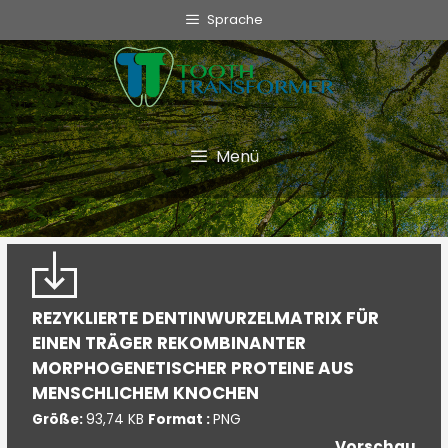
info@toothtransformer.com
Sprache
Tooth Transformer-System ®
Das Gerät
Grinder
Menü
Einwegartikel
TT Fairy
Informativ
REZYKLIERTE DENTINWURZELMATRIX FÜR
Cookie Policy
EINEN TRÄGER REKOMBINANTER
Privacy Policy
MORPHOGENETISCHER PROTEINE AUS
Qualitätspolitik
MENSCHLICHEM KNOCHEN
Größe:
93,74 KB
Format :
PNG
Vorschau