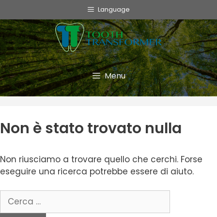
info@toothtransformer.com
Language
Tooth Transformer system ®
The Device
Grinder
Menu
Monouso
TT Fairy
Non è stato trovato nulla
Informative
Non riusciamo a trovare quello che cerchi. Forse
Cookie Policy
eseguire una ricerca potrebbe essere di aiuto.
Privacy Policy
Politica della Qualità