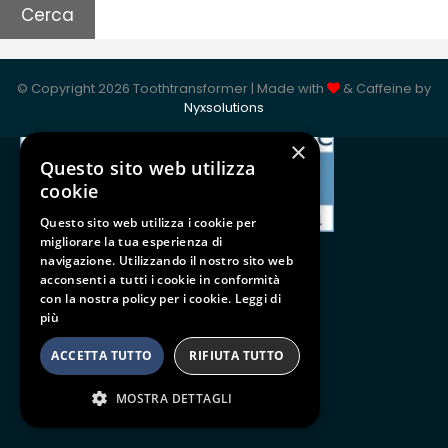
ISO 9001:2015
© Copyright 2026 Toothtransformer | Made with
& Caffeine by
Nyxsolutions
×
Questo sito web utilizza
cookie
Questo sito web utilizza i cookie per
migliorare la tua esperienza di
navigazione. Utilizzando il nostro sito web
acconsenti a tutti i cookie in conformità
con la nostra policy per i cookie.
Leggi di
Follow us
più
BE SOCIAL
ACCETTA TUTTO
RIFIUTA TUTTO
MOSTRA DETTAGLI