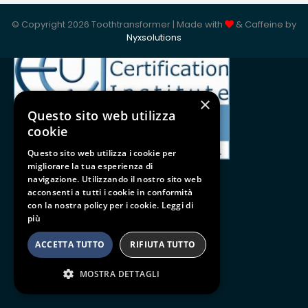
ISO 9001:2015
© Copyright 2026 Toothtransformer | Made with
& Caffeine by
Nyxsolutions
×
Questo sito web utilizza
cookie
Questo sito web utilizza i cookie per
migliorare la tua esperienza di
navigazione. Utilizzando il nostro sito web
acconsenti a tutti i cookie in conformità
con la nostra policy per i cookie.
Leggi di
Follow us
più
BE SOCIAL
ACCETTA TUTTO
RIFIUTA TUTTO
MOSTRA DETTAGLI