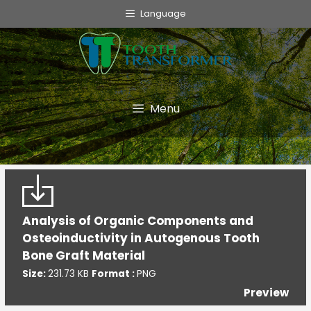
info@toothtransformer.com
Language
Tooth Transformer system ®
The Device
Grinder
Menu
Monouso
TT Fairy
Informative
Analysis of Organic Components and
Cookie Policy
Osteoinductivity in Autogenous Tooth
Privacy Policy
Bone Graft Material
Politica della Qualità
Size:
231.73 KB
Format :
PNG
Preview