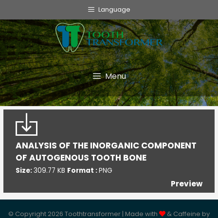
info@toothtransformer.com
Language
Tooth Transformer system ®
The Device
Grinder
Menu
Monouso
TT Fairy
Informative
ANALYSIS OF THE INORGANIC COMPONENT
OF AUTOGENOUS TOOTH BONE
Cookie Policy
Size:
309.77 KB
Format :
PNG
Privacy Policy
Preview
Politica della Qualità
© Copyright 2026 Toothtransformer | Made with
& Caffeine by