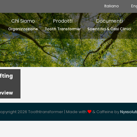
Italiano
En
Chi Siamo
Prodotti
Documenti
Organizzazione
Tooth Transformer
Scientifici & Casi Clinici
fting
eview
opyright 2026 Toothtransformer | Made with
& Caffeine by
Nyxsolut