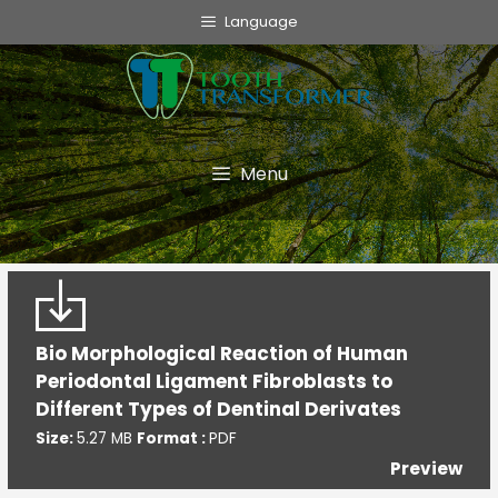
info@toothtransformer.com
Language
Tooth Transformer system ®
The Device
Grinder
Menu
Monouso
TT Fairy
Informative
Bio Morphological Reaction of Human
Cookie Policy
Periodontal Ligament Fibroblasts to
Privacy Policy
Different Types of Dentinal Derivates
Politica della Qualità
Size:
5.27 MB
Format :
PDF
Preview