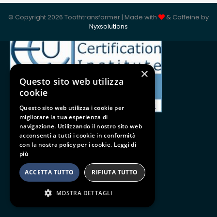
ISO 9001:2015
© Copyright 2026 Toothtransformer | Made with
& Caffeine by
Nyxsolutions
×
Questo sito web utilizza
cookie
Questo sito web utilizza i cookie per
migliorare la tua esperienza di
navigazione. Utilizzando il nostro sito web
acconsenti a tutti i cookie in conformità
con la nostra policy per i cookie.
Leggi di
Follow us
più
BE SOCIAL
ACCETTA TUTTO
RIFIUTA TUTTO
MOSTRA DETTAGLI