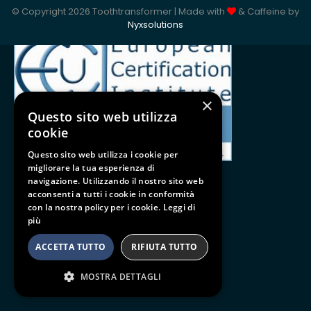
© Copyright 2026 Toothtransformer | Made with
& Caffeine by
ISO 9001:2015
Nyxsolutions
×
Questo sito web utilizza
cookie
Questo sito web utilizza i cookie per
migliorare la tua esperienza di
navigazione. Utilizzando il nostro sito web
acconsenti a tutti i cookie in conformità
con la nostra policy per i cookie.
Leggi di
Follow us
più
BE SOCIAL
ACCETTA TUTTO
RIFIUTA TUTTO
MOSTRA DETTAGLI