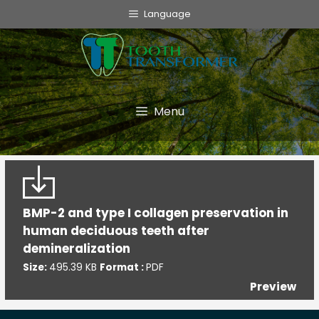
info@toothtransformer.com
Language
Tooth Transformer system ®
The Device
Grinder
Menu
Monouso
TT Fairy
Informative
BMP-2 and type I collagen preservation in
human deciduous teeth after
Cookie Policy
demineralization
Privacy Policy
Size:
495.39 KB
Format :
PDF
Politica della Qualità
Preview