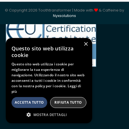
ISO 9001:2015
© Copyright 2026 Toothtransformer | Made with
& Caffeine by
Nyxsolutions
×
Questo sito web utilizza
cookie
Questo sito web utilizza i cookie per
migliorare la tua esperienza di
navigazione. Utilizzando il nostro sito web
acconsenti a tutti i cookie in conformità
con la nostra policy per i cookie.
Leggi di
Follow us
più
BE SOCIAL
ACCETTA TUTTO
RIFIUTA TUTTO
MOSTRA DETTAGLI