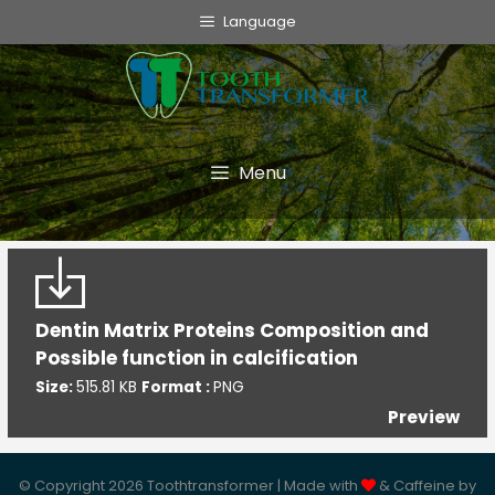
info@toothtransformer.com
Language
Tooth Transformer system ®
The Device
Grinder
Menu
Monouso
TT Fairy
Informative
Dentin Matrix Proteins Composition and
Possible function in calcification
Cookie Policy
Size:
515.81 KB
Format :
PNG
Privacy Policy
Preview
Politica della Qualità
© Copyright 2026 Toothtransformer | Made with
& Caffeine by