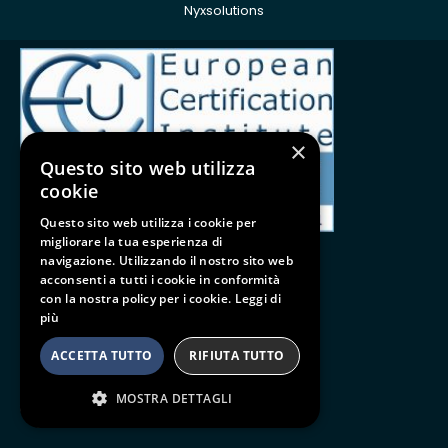
Nyxsolutions
ISO 9001:2015
×
Questo sito web utilizza
cookie
Questo sito web utilizza i cookie per
migliorare la tua esperienza di
navigazione. Utilizzando il nostro sito web
acconsenti a tutti i cookie in conformità
con la nostra policy per i cookie.
Leggi di
Follow us
più
BE SOCIAL
ACCETTA TUTTO
RIFIUTA TUTTO
MOSTRA DETTAGLI