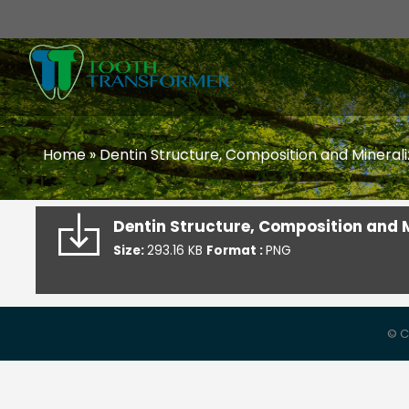
Home
»
Dentin Structure, Composition and Minerali
Dentin Structure, Composition and M
Size:
293.16 KB
Format :
PNG
© C