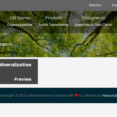
Italiano
En
Chi Siamo
Prodotti
Documenti
Organizzazione
Tooth Transformer
Scientifici & Casi Clinici
zation
ineralization
Preview
opyright 2026 Toothtransformer | Made with
& Caffeine by
Nyxsolut