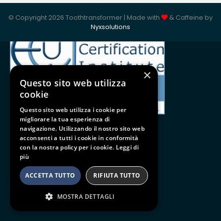
ISO 9001:2015
© Copyright 2026 Toothtransformer | Made with
& Caffeine by
Nyxsolutions
×
Questo sito web utilizza
cookie
Questo sito web utilizza i cookie per
migliorare la tua esperienza di
navigazione. Utilizzando il nostro sito web
acconsenti a tutti i cookie in conformità
con la nostra policy per i cookie.
Leggi di
Follow us
più
BE SOCIAL
ACCETTA TUTTO
RIFIUTA TUTTO
MOSTRA DETTAGLI