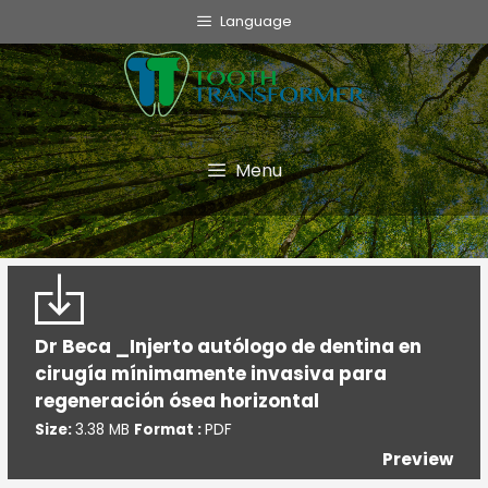
info@toothtransformer.com
Language
Tooth Transformer system ®
The Device
Grinder
Menu
Monouso
TT Fairy
Informative
Dr Beca _Injerto autólogo de dentina en
Cookie Policy
cirugía mínimamente invasiva para
Privacy Policy
regeneración ósea horizontal
Politica della Qualità
Size:
3.38 MB
Format :
PDF
Preview