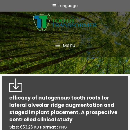
info@toothtransformer.com
Language
Tooth Transformer system ®
The Device
Grinder
Menu
Monouso
TT Fairy
Informative
Cookie Policy
efficacy of autogenous tooth roots for
Privacy Policy
lateral alveolar ridge augmentation and
Politica della Qualità
staged implant placement. A prospective
controlled clinical study
Size:
653.26 KB
Format :
PNG