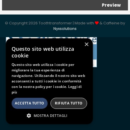
Preview
ISO 9001:2015
© Copyright 2026 Toothtransformer | Made with
& Caffeine by
Nyxsolutions
×
Questo sito web utilizza
cookie
Questo sito web utilizza i cookie per
migliorare la tua esperienza di
navigazione. Utilizzando il nostro sito web
acconsenti a tutti i cookie in conformità
con la nostra policy per i cookie.
Leggi di
Follow us
più
BE SOCIAL
ACCETTA TUTTO
RIFIUTA TUTTO
MOSTRA DETTAGLI