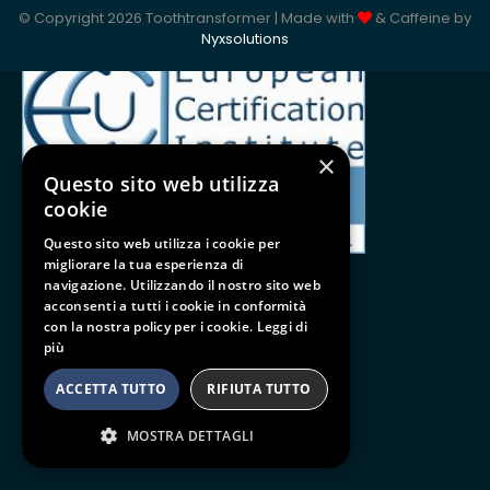
© Copyright 2026 Toothtransformer | Made with
& Caffeine by
ISO 9001:2015
Nyxsolutions
×
Questo sito web utilizza
cookie
Questo sito web utilizza i cookie per
migliorare la tua esperienza di
navigazione. Utilizzando il nostro sito web
acconsenti a tutti i cookie in conformità
con la nostra policy per i cookie.
Leggi di
Follow us
più
BE SOCIAL
ACCETTA TUTTO
RIFIUTA TUTTO
MOSTRA DETTAGLI