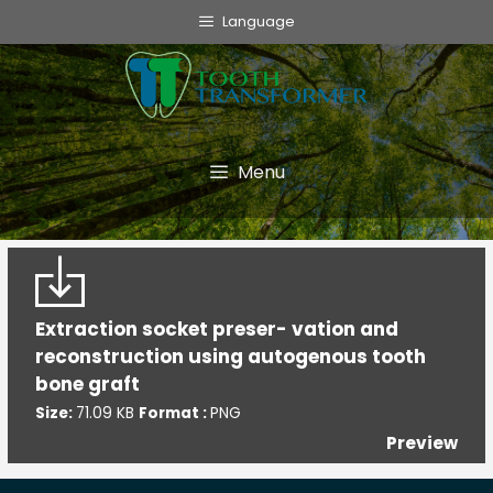
info@toothtransformer.com
Language
Tooth Transformer system ®
The Device
Grinder
Menu
Monouso
TT Fairy
Informative
Extraction socket preser- vation and
reconstruction using autogenous tooth
Cookie Policy
bone graft
Privacy Policy
Size:
71.09 KB
Format :
PNG
Politica della Qualità
Preview