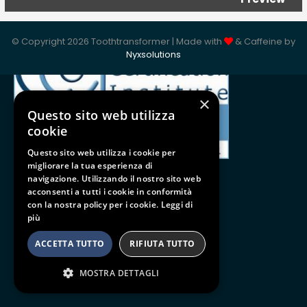
ISO 9001:2015
© Copyright 2026 Toothtransformer | Made with
& Caffeine by
Nyxsolutions
×
Questo sito web utilizza
cookie
Questo sito web utilizza i cookie per
migliorare la tua esperienza di
navigazione. Utilizzando il nostro sito web
acconsenti a tutti i cookie in conformità
con la nostra policy per i cookie.
Leggi di
Follow us
più
BE SOCIAL
ACCETTA TUTTO
RIFIUTA TUTTO
MOSTRA DETTAGLI