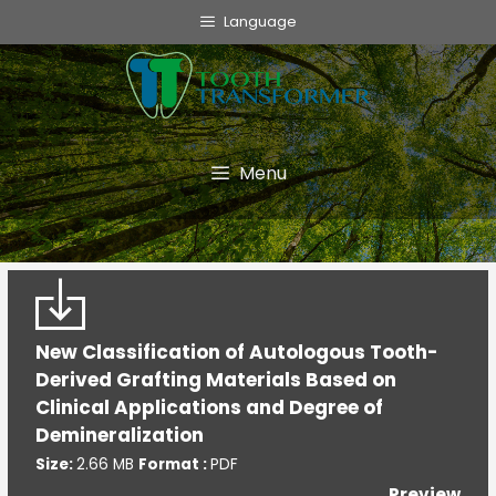
info@toothtransformer.com
Language
Tooth Transformer system ®
The Device
Grinder
Menu
Monouso
TT Fairy
Informative
New Classification of Autologous Tooth-
Cookie Policy
Derived Grafting Materials Based on
Privacy Policy
Clinical Applications and Degree of
Politica della Qualità
Demineralization
Size:
2.66 MB
Format :
PDF
Preview