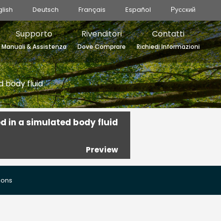
glish
Deutsch
Français
Español
Русский
Supporto
Rivenditori
Contatti
Manuali & Assistenza
Dove Comprare
Richiedi Informazioni
d body fluid
d in a simulated body fluid
Preview
ions