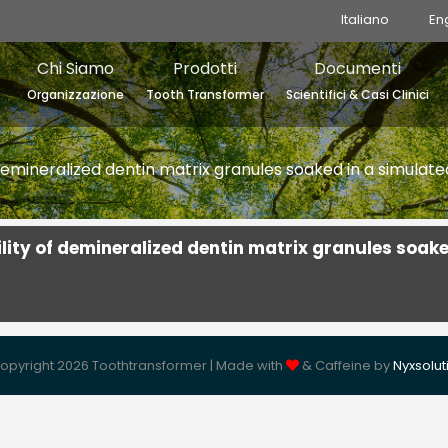
Italiano
En
Chi Siamo
Prodotti
Documenti
Organizzazione
Tooth Transformer
Scientifici & Casi Clinici
emineralized dentin matrix granules soaked in a simulate
ity of demineralized dentin matrix granules soake
opyright 2026 Toothtransformer | Made with
& Caffeine by
Nyxsolut