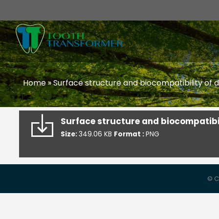
Home
»
Surface structure and biocompatibility of d
Surface structure and biocompatibil
Size:
349.06 KB
Format :
PNG
© C