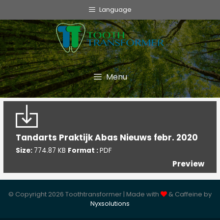
info@toothtransformer.com
Language
Tooth Transformer system ®
The Device
Grinder
Menu
Monouso
TT Fairy
Tandarts Praktijk Abas Nieuws febr. 2020
Informative
Size:
774.87 KB
Format :
PDF
Cookie Policy
Preview
Privacy Policy
Politica della Qualità
© Copyright 2026 Toothtransformer | Made with
& Caffeine by
Nyxsolutions