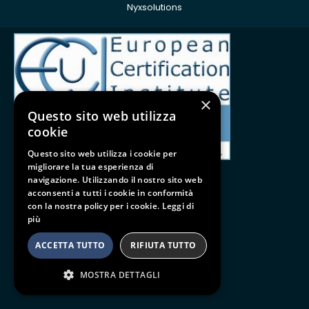
Nyxsolutions
ISO 9001:2015
×
Questo sito web utilizza
cookie
Questo sito web utilizza i cookie per
migliorare la tua esperienza di
navigazione. Utilizzando il nostro sito web
acconsenti a tutti i cookie in conformità
con la nostra policy per i cookie.
Leggi di
Follow us
più
BE SOCIAL
ACCETTA TUTTO
RIFIUTA TUTTO
MOSTRA DETTAGLI