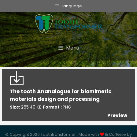
info@toothtransformer.com
Language
Tooth Transformer system ®
The Device
Grinder
Menu
Monouso
TT Fairy
Informative
The tooth Ananalogue for biomimetic
materials design and processing
Cookie Policy
Size:
265.40 KB
Format :
PNG
Privacy Policy
Preview
Politica della Qualità
© Copyright 2026 Toothtransformer | Made with
& Caffeine by