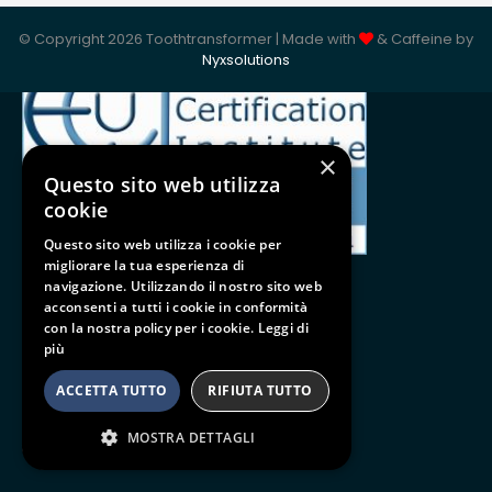
ISO 9001:2015
© Copyright 2026 Toothtransformer | Made with
& Caffeine by
Nyxsolutions
×
Questo sito web utilizza
cookie
Questo sito web utilizza i cookie per
migliorare la tua esperienza di
navigazione. Utilizzando il nostro sito web
acconsenti a tutti i cookie in conformità
con la nostra policy per i cookie.
Leggi di
Follow us
più
BE SOCIAL
ACCETTA TUTTO
RIFIUTA TUTTO
MOSTRA DETTAGLI