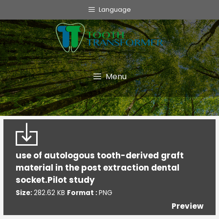
info@toothtransformer.com
Language
Tooth Transformer system ®
The Device
Grinder
Menu
Monouso
TT Fairy
Informative
use of autologous tooth-derived graft
Cookie Policy
material in the post extraction dental
Privacy Policy
socket.Pilot study
Politica della Qualità
Size:
282.62 KB
Format :
PNG
Preview