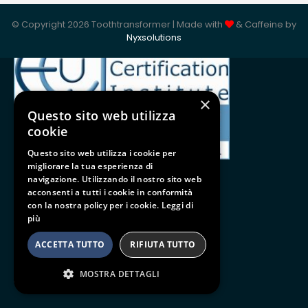
ISO 9001:2015
© Copyright 2026 Toothtransformer | Made with
& Caffeine by
Nyxsolutions
×
Questo sito web utilizza
cookie
Questo sito web utilizza i cookie per
migliorare la tua esperienza di
navigazione. Utilizzando il nostro sito web
acconsenti a tutti i cookie in conformità
con la nostra policy per i cookie.
Leggi di
Follow us
più
BE SOCIAL
ACCETTA TUTTO
RIFIUTA TUTTO
MOSTRA DETTAGLI