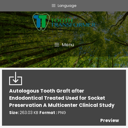
info@toothtransformer.com
Language
Tooth Transformer system ®
The Device
Grinder
Menu
Disposable
TT Fairy
Informative
Autologous Tooth Graft after
Cookie Policy
Endodontical Treated Used for Socket
Privacy Policy
Preservation A Multicenter Clinical Study
Quality Policy
Size:
263.03 KB
Format :
PNG
Preview